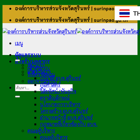
ข้าม
องค์การบริหารส่วนจังหวัดสุรินทร์ | surinpao.go.th
T
ไป
องค์การบริหารส่วนจังหวัดสุรินทร์ | surinpao.go.th
ยัง
เนื้อหา
เมนู
ผู้ดูแลระบบ
สำหรับบุคลากร
หน้าแรก
เข้าสู่ระบบ
เกี่ยวกับเรา
รีเซ็ตรหัสผ่าน
ประวัติ อบจ.สุรินทร์
ออกจากระบบ
ภูมิศาสตร์
วิสัยทัศน์/พันธกิจ
ตราสัญลักษณ์
นโยบายการบริหาร
โครงสร้าง อบจ.สุรินทร์
อำนาจหน้าที่ อบจ.สุรินทร์
กฎหมายที่เกี่ยวข้องกับ อบจ.
คณะผู้บริหาร
คณะผู้บริหาร