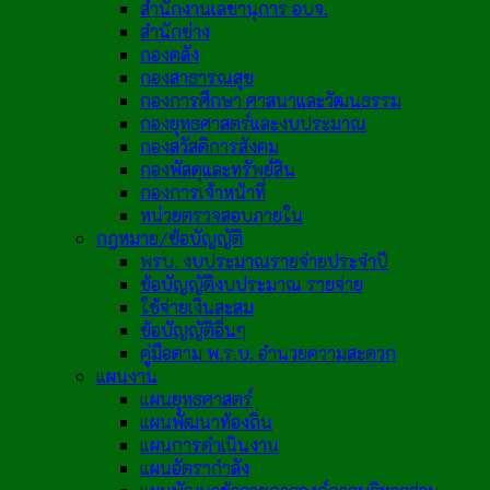
สำนักงานเลขานุการ อบจ.
สำนักช่าง
กองคลัง
กองสาธารณสุข
กองการศึกษา ศาสนาและวัฒนธรรม
กองยุทธศาสตร์และงบประมาณ
กองสวัสดิการสังคม
กองพัสดุและทรัพย์สิน
กองการเจ้าหน้าที่
หน่วยตรวจสอบภายใน
กฎหมาย/ข้อบัญญัติ
พรบ. งบประมาณรายจ่ายประจำปี
ข้อบัญญัติงบประมาณ รายจ่าย
ใช้จ่ายเงินสะสม
ข้อบัญญัติอื่นๆ
คู่มือตาม พ.ร.บ. อำนวยความสะดวก
แผนงาน
แผนยุทธศาสตร์
แผนพัฒนาท้องถิ่น
แผนการดำเนินงาน
แผนอัตรากำลัง