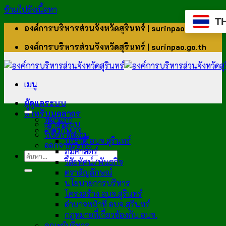
ข้ามไปยังเนื้อหา
T
องค์การบริหารส่วนจังหวัดสุรินทร์ | surinpao.go.th
องค์การบริหารส่วนจังหวัดสุรินทร์ | surinpao.go.th
เมนู
ผู้ดูแลระบบ
สำหรับบุคลากร
หน้าแรก
เข้าสู่ระบบ
เกี่ยวกับเรา
รีเซ็ตรหัสผ่าน
ประวัติ อบจ.สุรินทร์
ออกจากระบบ
ภูมิศาสตร์
วิสัยทัศน์/พันธกิจ
ตราสัญลักษณ์
นโยบายการบริหาร
โครงสร้าง อบจ.สุรินทร์
อำนาจหน้าที่ อบจ.สุรินทร์
กฎหมายที่เกี่ยวข้องกับ อบจ.
คณะผู้บริหาร