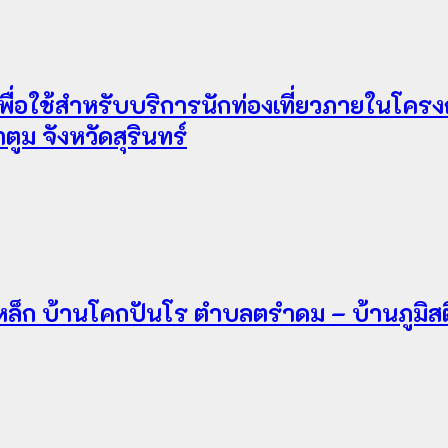
พื่อใช้สำหรับบริการนักท่องเที่ยวภายในโคร
ม จังหวัดสุรินทร์
ล็ก บ้านโคกปันโร ตำบลตรำดม – บ้านภูมิสต