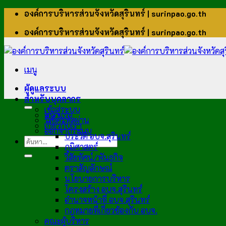
ข้าม
องค์การบริหารส่วนจังหวัดสุรินทร์ | surinpao.go.th
ไป
องค์การบริหารส่วนจังหวัดสุรินทร์ | surinpao.go.th
ยัง
เนื้อหา
เมนู
ผู้ดูแลระบบ
สำหรับบุคลากร
เข้าสู่ระบบ
หน้าแรก
รีเซ็ตรหัสผ่าน
เกี่ยวกับเรา
ออกจากระบบ
ประวัติ อบจ.สุรินทร์
ภูมิศาสตร์
วิสัยทัศน์/พันธกิจ
ตราสัญลักษณ์
นโยบายการบริหาร
โครงสร้าง อบจ.สุรินทร์
อำนาจหน้าที่ อบจ.สุรินทร์
กฎหมายที่เกี่ยวข้องกับ อบจ.
คณะผู้บริหาร