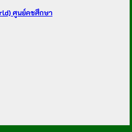
ld) ศูนย์คชศึกษา