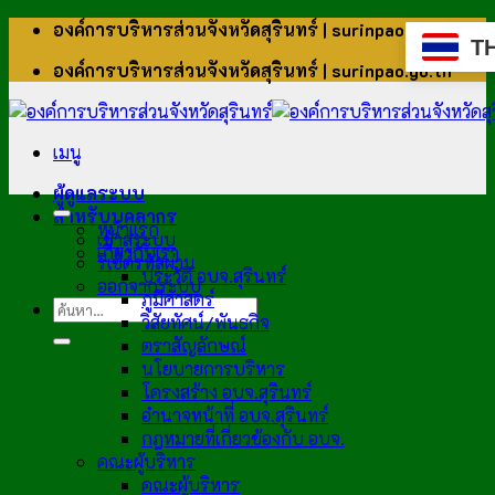
ข้าม
องค์การบริหารส่วนจังหวัดสุรินทร์ | surinpao.go.th
T
ไป
องค์การบริหารส่วนจังหวัดสุรินทร์ | surinpao.go.th
ยัง
เนื้อหา
เมนู
ผู้ดูแลระบบ
สำหรับบุคลากร
หน้าแรก
เข้าสู่ระบบ
เกี่ยวกับเรา
รีเซ็ตรหัสผ่าน
ประวัติ อบจ.สุรินทร์
ออกจากระบบ
ภูมิศาสตร์
วิสัยทัศน์/พันธกิจ
ตราสัญลักษณ์
นโยบายการบริหาร
โครงสร้าง อบจ.สุรินทร์
อำนาจหน้าที่ อบจ.สุรินทร์
กฎหมายที่เกี่ยวข้องกับ อบจ.
คณะผู้บริหาร
คณะผู้บริหาร