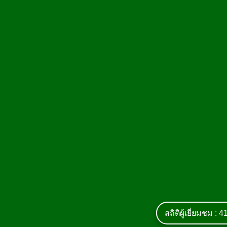
สถิติผู้เยี่ยมชม :
4