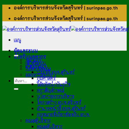
ข้าม
องค์การบริหารส่วนจังหวัดสุรินทร์ | surinpao.go.th
ไป
องค์การบริหารส่วนจังหวัดสุรินทร์ | surinpao.go.th
ยัง
เนื้อหา
เมนู
ผู้ดูแลระบบ
สำหรับบุคลากร
หน้าแรก
เข้าสู่ระบบ
เกี่ยวกับเรา
รีเซ็ตรหัสผ่าน
ประวัติ อบจ.สุรินทร์
ออกจากระบบ
ภูมิศาสตร์
วิสัยทัศน์/พันธกิจ
ตราสัญลักษณ์
นโยบายการบริหาร
โครงสร้าง อบจ.สุรินทร์
อำนาจหน้าที่ อบจ.สุรินทร์
กฎหมายที่เกี่ยวข้องกับ อบจ.
คณะผู้บริหาร
คณะผู้บริหาร