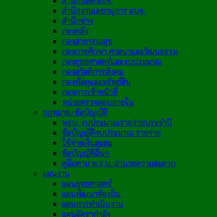
สำนักปลัด อบจ.
สำนักงานเลขานุการ อบจ.
สำนักช่าง
กองคลัง
กองสาธารณสุข
กองการศึกษา ศาสนาและวัฒนธรรม
กองยุทธศาสตร์และงบประมาณ
กองสวัสดิการสังคม
กองพัสดุและทรัพย์สิน
กองการเจ้าหน้าที่
หน่วยตรวจสอบภายใน
กฎหมาย/ข้อบัญญัติ
พรบ. งบประมาณรายจ่ายประจำปี
ข้อบัญญัติงบประมาณ รายจ่าย
ใช้จ่ายเงินสะสม
ข้อบัญญัติอื่นๆ
คู่มือตาม พ.ร.บ. อำนวยความสะดวก
แผนงาน
แผนยุทธศาสตร์
แผนพัฒนาท้องถิ่น
แผนการดำเนินงาน
แผนอัตรากำลัง