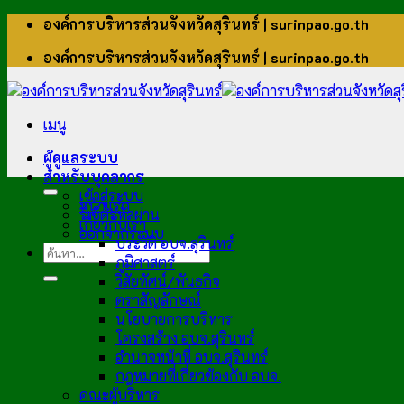
ข้าม
องค์การบริหารส่วนจังหวัดสุรินทร์ | surinpao.go.th
ไป
องค์การบริหารส่วนจังหวัดสุรินทร์ | surinpao.go.th
ยัง
เนื้อหา
เมนู
ผู้ดูแลระบบ
สำหรับบุคลากร
เข้าสู่ระบบ
หน้าแรก
รีเซ็ตรหัสผ่าน
เกี่ยวกับเรา
ออกจากระบบ
ประวัติ อบจ.สุรินทร์
ภูมิศาสตร์
วิสัยทัศน์/พันธกิจ
ตราสัญลักษณ์
นโยบายการบริหาร
โครงสร้าง อบจ.สุรินทร์
อำนาจหน้าที่ อบจ.สุรินทร์
กฎหมายที่เกี่ยวข้องกับ อบจ.
คณะผู้บริหาร