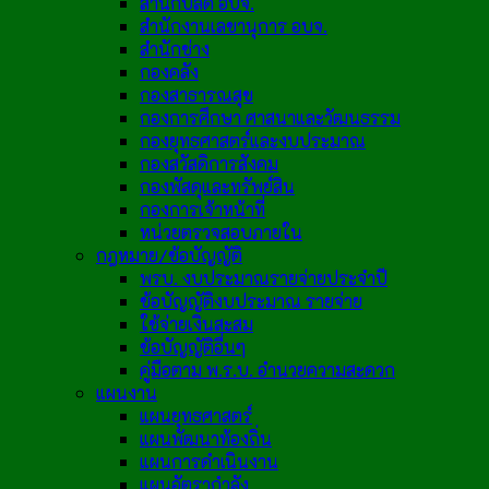
สำนักปลัด อบจ.
สำนักงานเลขานุการ อบจ.
สำนักช่าง
กองคลัง
กองสาธารณสุข
กองการศึกษา ศาสนาและวัฒนธรรม
กองยุทธศาสตร์และงบประมาณ
กองสวัสดิการสังคม
กองพัสดุและทรัพย์สิน
กองการเจ้าหน้าที่
หน่วยตรวจสอบภายใน
กฎหมาย/ข้อบัญญัติ
พรบ. งบประมาณรายจ่ายประจำปี
ข้อบัญญัติงบประมาณ รายจ่าย
ใช้จ่ายเงินสะสม
ข้อบัญญัติอื่นๆ
คู่มือตาม พ.ร.บ. อำนวยความสะดวก
แผนงาน
แผนยุทธศาสตร์
แผนพัฒนาท้องถิ่น
แผนการดำเนินงาน
แผนอัตรากำลัง