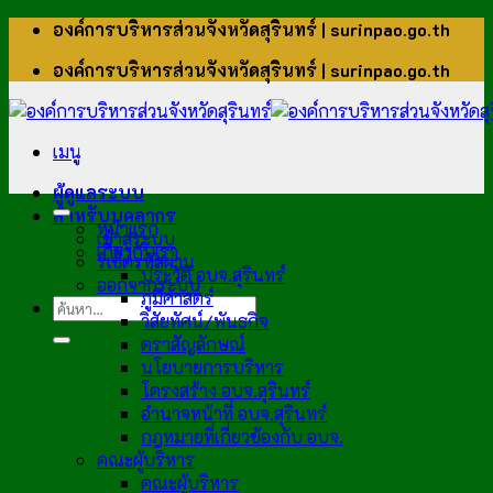
ข้าม
องค์การบริหารส่วนจังหวัดสุรินทร์ | surinpao.go.th
ไป
องค์การบริหารส่วนจังหวัดสุรินทร์ | surinpao.go.th
ยัง
เนื้อหา
เมนู
ผู้ดูแลระบบ
สำหรับบุคลากร
หน้าแรก
เข้าสู่ระบบ
เกี่ยวกับเรา
รีเซ็ตรหัสผ่าน
ประวัติ อบจ.สุรินทร์
ออกจากระบบ
ภูมิศาสตร์
วิสัยทัศน์/พันธกิจ
ตราสัญลักษณ์
นโยบายการบริหาร
โครงสร้าง อบจ.สุรินทร์
อำนาจหน้าที่ อบจ.สุรินทร์
กฎหมายที่เกี่ยวข้องกับ อบจ.
คณะผู้บริหาร
คณะผู้บริหาร