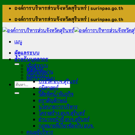
ข้าม
องค์การบริหารส่วนจังหวัดสุรินทร์ | surinpao.go.th
ไป
องค์การบริหารส่วนจังหวัดสุรินทร์ | surinpao.go.th
ยัง
เนื้อหา
เมนู
ผู้ดูแลระบบ
สำหรับบุคลากร
เข้าสู่ระบบ
หน้าแรก
รีเซ็ตรหัสผ่าน
เกี่ยวกับเรา
ออกจากระบบ
ประวัติ อบจ.สุรินทร์
ภูมิศาสตร์
วิสัยทัศน์/พันธกิจ
ตราสัญลักษณ์
นโยบายการบริหาร
โครงสร้าง อบจ.สุรินทร์
อำนาจหน้าที่ อบจ.สุรินทร์
กฎหมายที่เกี่ยวข้องกับ อบจ.
คณะผู้บริหาร