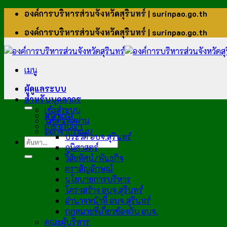
ข้าม
องค์การบริหารส่วนจังหวัดสุรินทร์ | surinpao.go.th
ไป
องค์การบริหารส่วนจังหวัดสุรินทร์ | surinpao.go.th
ยัง
เนื้อหา
เมนู
ผู้ดูแลระบบ
สำหรับบุคลากร
เข้าสู่ระบบ
หน้าแรก
รีเซ็ตรหัสผ่าน
เกี่ยวกับเรา
ออกจากระบบ
ประวัติ อบจ.สุรินทร์
ภูมิศาสตร์
วิสัยทัศน์/พันธกิจ
ตราสัญลักษณ์
นโยบายการบริหาร
โครงสร้าง อบจ.สุรินทร์
อำนาจหน้าที่ อบจ.สุรินทร์
กฎหมายที่เกี่ยวข้องกับ อบจ.
คณะผู้บริหาร