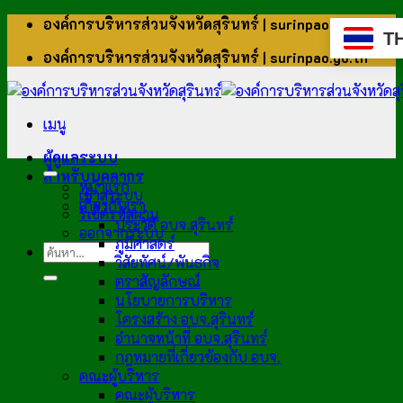
ข้าม
องค์การบริหารส่วนจังหวัดสุรินทร์ | surinpao.go.th
T
ไป
องค์การบริหารส่วนจังหวัดสุรินทร์ | surinpao.go.th
ยัง
เนื้อหา
เมนู
ผู้ดูแลระบบ
สำหรับบุคลากร
หน้าแรก
เข้าสู่ระบบ
เกี่ยวกับเรา
รีเซ็ตรหัสผ่าน
ประวัติ อบจ.สุรินทร์
ออกจากระบบ
ภูมิศาสตร์
วิสัยทัศน์/พันธกิจ
ตราสัญลักษณ์
นโยบายการบริหาร
โครงสร้าง อบจ.สุรินทร์
อำนาจหน้าที่ อบจ.สุรินทร์
กฎหมายที่เกี่ยวข้องกับ อบจ.
คณะผู้บริหาร
คณะผู้บริหาร