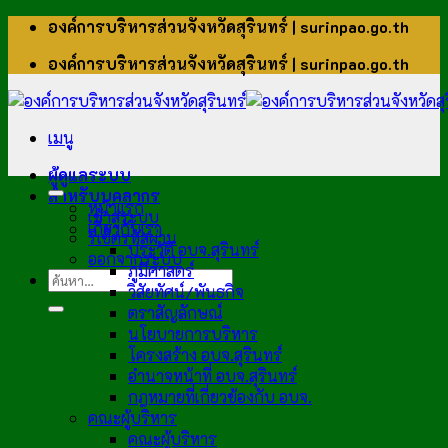
ข้าม
องค์การบริหารส่วนจังหวัดสุรินทร์ | surinpao.go.th
ไป
องค์การบริหารส่วนจังหวัดสุรินทร์ | surinpao.go.th
ยัง
เนื้อหา
เมนู
ผู้ดูแลระบบ
สำหรับบุคลากร
หน้าแรก
เข้าสู่ระบบ
เกี่ยวกับเรา
รีเซ็ตรหัสผ่าน
ประวัติ อบจ.สุรินทร์
ออกจากระบบ
ภูมิศาสตร์
วิสัยทัศน์/พันธกิจ
ตราสัญลักษณ์
นโยบายการบริหาร
โครงสร้าง อบจ.สุรินทร์
อำนาจหน้าที่ อบจ.สุรินทร์
กฎหมายที่เกี่ยวข้องกับ อบจ.
คณะผู้บริหาร
คณะผู้บริหาร