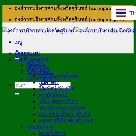
ข้าม
องค์การบริหารส่วนจังหวัดสุรินทร์ | surinpao.go.th
T
ไป
องค์การบริหารส่วนจังหวัดสุรินทร์ | surinpao.go.th
ยัง
เนื้อหา
เมนู
ผู้ดูแลระบบ
สำหรับบุคลากร
หน้าแรก
เข้าสู่ระบบ
เกี่ยวกับเรา
รีเซ็ตรหัสผ่าน
ประวัติ อบจ.สุรินทร์
ออกจากระบบ
ภูมิศาสตร์
วิสัยทัศน์/พันธกิจ
ตราสัญลักษณ์
นโยบายการบริหาร
โครงสร้าง อบจ.สุรินทร์
อำนาจหน้าที่ อบจ.สุรินทร์
กฎหมายที่เกี่ยวข้องกับ อบจ.
คณะผู้บริหาร
คณะผู้บริหาร