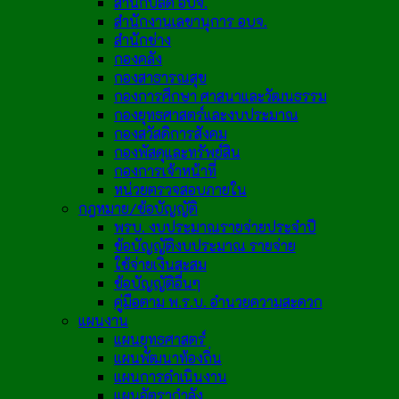
สำนักปลัด อบจ.
สำนักงานเลขานุการ อบจ.
สำนักช่าง
กองคลัง
กองสาธารณสุข
กองการศึกษา ศาสนาและวัฒนธรรม
กองยุทธศาสตร์และงบประมาณ
กองสวัสดิการสังคม
กองพัสดุและทรัพย์สิน
กองการเจ้าหน้าที่
หน่วยตรวจสอบภายใน
กฎหมาย/ข้อบัญญัติ
พรบ. งบประมาณรายจ่ายประจำปี
ข้อบัญญัติงบประมาณ รายจ่าย
ใช้จ่ายเงินสะสม
ข้อบัญญัติอื่นๆ
คู่มือตาม พ.ร.บ. อำนวยความสะดวก
แผนงาน
แผนยุทธศาสตร์
แผนพัฒนาท้องถิ่น
แผนการดำเนินงาน
แผนอัตรากำลัง