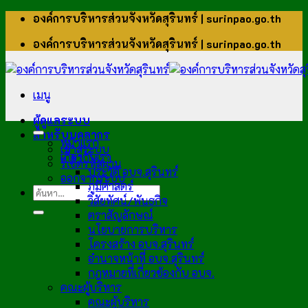
ข้าม
องค์การบริหารส่วนจังหวัดสุรินทร์ | surinpao.go.th
ไป
องค์การบริหารส่วนจังหวัดสุรินทร์ | surinpao.go.th
ยัง
เนื้อหา
เมนู
ผู้ดูแลระบบ
สำหรับบุคลากร
หน้าแรก
เข้าสู่ระบบ
เกี่ยวกับเรา
รีเซ็ตรหัสผ่าน
ประวัติ อบจ.สุรินทร์
ออกจากระบบ
ภูมิศาสตร์
วิสัยทัศน์/พันธกิจ
ตราสัญลักษณ์
นโยบายการบริหาร
โครงสร้าง อบจ.สุรินทร์
อำนาจหน้าที่ อบจ.สุรินทร์
กฎหมายที่เกี่ยวข้องกับ อบจ.
คณะผู้บริหาร
คณะผู้บริหาร