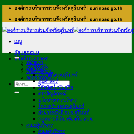
ข้าม
องค์การบริหารส่วนจังหวัดสุรินทร์ | surinpao.go.th
ไป
องค์การบริหารส่วนจังหวัดสุรินทร์ | surinpao.go.th
ยัง
เนื้อหา
เมนู
ผู้ดูแลระบบ
สำหรับบุคลากร
หน้าแรก
เข้าสู่ระบบ
เกี่ยวกับเรา
รีเซ็ตรหัสผ่าน
ประวัติ อบจ.สุรินทร์
ออกจากระบบ
ภูมิศาสตร์
วิสัยทัศน์/พันธกิจ
ตราสัญลักษณ์
นโยบายการบริหาร
โครงสร้าง อบจ.สุรินทร์
อำนาจหน้าที่ อบจ.สุรินทร์
กฎหมายที่เกี่ยวข้องกับ อบจ.
คณะผู้บริหาร
คณะผู้บริหาร