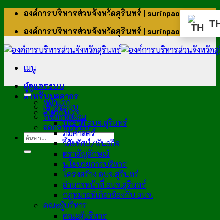
ข้าม
องค์การบริหารส่วนจังหวัดสุรินทร์ | surinpao.go.th
ไป
T
องค์การบริหารส่วนจังหวัดสุรินทร์ | surinpao.go.th
ยัง
เนื้อหา
เมนู
ผู้ดูแลระบบ
สำหรับบุคลากร
หน้าแรก
เข้าสู่ระบบ
เกี่ยวกับเรา
รีเซ็ตรหัสผ่าน
ประวัติ อบจ.สุรินทร์
ออกจากระบบ
ภูมิศาสตร์
วิสัยทัศน์/พันธกิจ
ตราสัญลักษณ์
นโยบายการบริหาร
โครงสร้าง อบจ.สุรินทร์
อำนาจหน้าที่ อบจ.สุรินทร์
กฎหมายที่เกี่ยวข้องกับ อบจ.
คณะผู้บริหาร
คณะผู้บริหาร