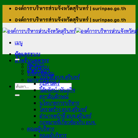
ข้าม
องค์การบริหารส่วนจังหวัดสุรินทร์ | surinpao.go.th
ไป
องค์การบริหารส่วนจังหวัดสุรินทร์ | surinpao.go.th
ยัง
เนื้อหา
เมนู
ผู้ดูแลระบบ
สำหรับบุคลากร
หน้าแรก
เข้าสู่ระบบ
เกี่ยวกับเรา
รีเซ็ตรหัสผ่าน
ประวัติ อบจ.สุรินทร์
ออกจากระบบ
ภูมิศาสตร์
วิสัยทัศน์/พันธกิจ
ตราสัญลักษณ์
นโยบายการบริหาร
โครงสร้าง อบจ.สุรินทร์
อำนาจหน้าที่ อบจ.สุรินทร์
กฎหมายที่เกี่ยวข้องกับ อบจ.
คณะผู้บริหาร
คณะผู้บริหาร