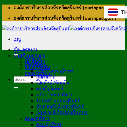
ข้าม
องค์การบริหารส่วนจังหวัดสุรินทร์ | surinpao.go.th
T
ไป
องค์การบริหารส่วนจังหวัดสุรินทร์ | surinpao.go.th
ยัง
เนื้อหา
เมนู
ผู้ดูแลระบบ
สำหรับบุคลากร
หน้าแรก
เข้าสู่ระบบ
เกี่ยวกับเรา
รีเซ็ตรหัสผ่าน
ประวัติ อบจ.สุรินทร์
ออกจากระบบ
ภูมิศาสตร์
วิสัยทัศน์/พันธกิจ
ตราสัญลักษณ์
นโยบายการบริหาร
โครงสร้าง อบจ.สุรินทร์
อำนาจหน้าที่ อบจ.สุรินทร์
กฎหมายที่เกี่ยวข้องกับ อบจ.
คณะผู้บริหาร
คณะผู้บริหาร