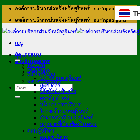
ข้าม
องค์การบริหารส่วนจังหวัดสุรินทร์ | surinpao.go.th
T
ไป
องค์การบริหารส่วนจังหวัดสุรินทร์ | surinpao.go.th
ยัง
เนื้อหา
เมนู
ผู้ดูแลระบบ
สำหรับบุคลากร
หน้าแรก
เข้าสู่ระบบ
เกี่ยวกับเรา
รีเซ็ตรหัสผ่าน
ประวัติ อบจ.สุรินทร์
ออกจากระบบ
ภูมิศาสตร์
วิสัยทัศน์/พันธกิจ
ตราสัญลักษณ์
นโยบายการบริหาร
โครงสร้าง อบจ.สุรินทร์
อำนาจหน้าที่ อบจ.สุรินทร์
กฎหมายที่เกี่ยวข้องกับ อบจ.
คณะผู้บริหาร
คณะผู้บริหาร