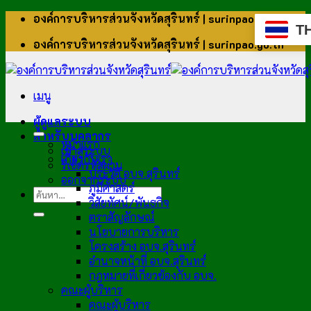
ข้าม
องค์การบริหารส่วนจังหวัดสุรินทร์ | surinpao.go.th
T
ไป
องค์การบริหารส่วนจังหวัดสุรินทร์ | surinpao.go.th
ยัง
เนื้อหา
เมนู
ผู้ดูแลระบบ
สำหรับบุคลากร
หน้าแรก
เข้าสู่ระบบ
เกี่ยวกับเรา
รีเซ็ตรหัสผ่าน
ประวัติ อบจ.สุรินทร์
ออกจากระบบ
ภูมิศาสตร์
วิสัยทัศน์/พันธกิจ
ตราสัญลักษณ์
นโยบายการบริหาร
โครงสร้าง อบจ.สุรินทร์
อำนาจหน้าที่ อบจ.สุรินทร์
กฎหมายที่เกี่ยวข้องกับ อบจ.
คณะผู้บริหาร
คณะผู้บริหาร