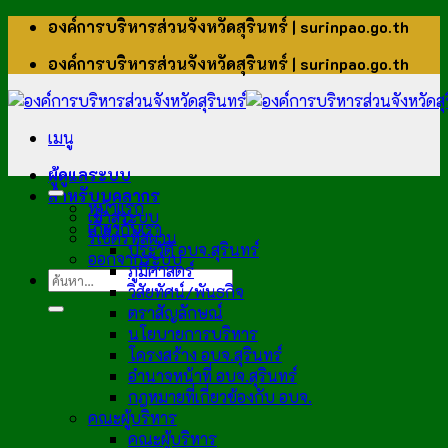
ข้าม
องค์การบริหารส่วนจังหวัดสุรินทร์ | surinpao.go.th
ไป
องค์การบริหารส่วนจังหวัดสุรินทร์ | surinpao.go.th
ยัง
เนื้อหา
เมนู
ผู้ดูแลระบบ
สำหรับบุคลากร
หน้าแรก
เข้าสู่ระบบ
เกี่ยวกับเรา
รีเซ็ตรหัสผ่าน
ประวัติ อบจ.สุรินทร์
ออกจากระบบ
ภูมิศาสตร์
วิสัยทัศน์/พันธกิจ
ตราสัญลักษณ์
นโยบายการบริหาร
โครงสร้าง อบจ.สุรินทร์
อำนาจหน้าที่ อบจ.สุรินทร์
กฎหมายที่เกี่ยวข้องกับ อบจ.
คณะผู้บริหาร
คณะผู้บริหาร