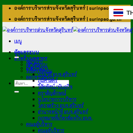
ข้าม
องค์การบริหารส่วนจังหวัดสุรินทร์ | surinpao.go.th
T
ไป
องค์การบริหารส่วนจังหวัดสุรินทร์ | surinpao.go.th
ยัง
เนื้อหา
เมนู
ผู้ดูแลระบบ
สำหรับบุคลากร
หน้าแรก
เข้าสู่ระบบ
เกี่ยวกับเรา
รีเซ็ตรหัสผ่าน
ประวัติ อบจ.สุรินทร์
ออกจากระบบ
ภูมิศาสตร์
วิสัยทัศน์/พันธกิจ
ตราสัญลักษณ์
นโยบายการบริหาร
โครงสร้าง อบจ.สุรินทร์
อำนาจหน้าที่ อบจ.สุรินทร์
กฎหมายที่เกี่ยวข้องกับ อบจ.
คณะผู้บริหาร
คณะผู้บริหาร