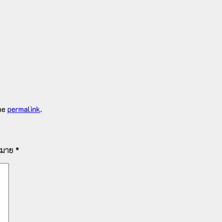
he
permalink
.
งหมาย
*