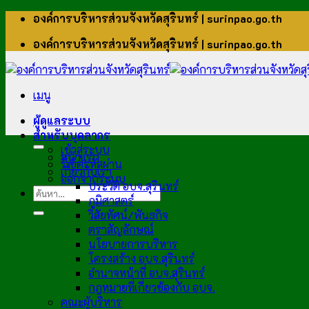
ข้าม
องค์การบริหารส่วนจังหวัดสุรินทร์ | surinpao.go.th
ไป
องค์การบริหารส่วนจังหวัดสุรินทร์ | surinpao.go.th
ยัง
เนื้อหา
เมนู
ผู้ดูแลระบบ
สำหรับบุคลากร
เข้าสู่ระบบ
หน้าแรก
รีเซ็ตรหัสผ่าน
เกี่ยวกับเรา
ออกจากระบบ
ประวัติ อบจ.สุรินทร์
ภูมิศาสตร์
วิสัยทัศน์/พันธกิจ
ตราสัญลักษณ์
นโยบายการบริหาร
โครงสร้าง อบจ.สุรินทร์
อำนาจหน้าที่ อบจ.สุรินทร์
กฎหมายที่เกี่ยวข้องกับ อบจ.
คณะผู้บริหาร