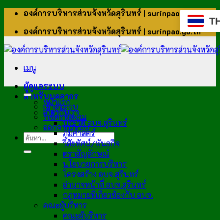
ข้าม
องค์การบริหารส่วนจังหวัดสุรินทร์ | surinpao.go.th
T
ไป
องค์การบริหารส่วนจังหวัดสุรินทร์ | surinpao.go.th
ยัง
เนื้อหา
เมนู
ผู้ดูแลระบบ
สำหรับบุคลากร
หน้าแรก
เข้าสู่ระบบ
เกี่ยวกับเรา
รีเซ็ตรหัสผ่าน
ประวัติ อบจ.สุรินทร์
ออกจากระบบ
ภูมิศาสตร์
วิสัยทัศน์/พันธกิจ
ตราสัญลักษณ์
นโยบายการบริหาร
โครงสร้าง อบจ.สุรินทร์
อำนาจหน้าที่ อบจ.สุรินทร์
กฎหมายที่เกี่ยวข้องกับ อบจ.
คณะผู้บริหาร
คณะผู้บริหาร