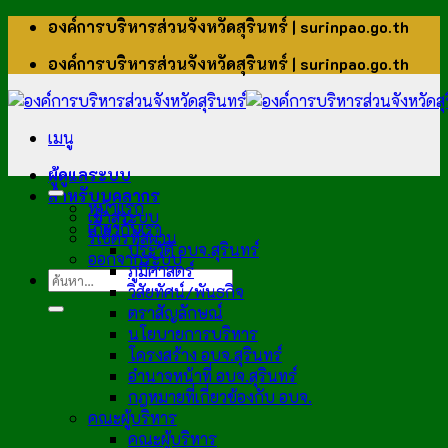
ข้าม
องค์การบริหารส่วนจังหวัดสุรินทร์ | surinpao.go.th
ไป
องค์การบริหารส่วนจังหวัดสุรินทร์ | surinpao.go.th
ยัง
เนื้อหา
เมนู
ผู้ดูแลระบบ
สำหรับบุคลากร
หน้าแรก
เข้าสู่ระบบ
เกี่ยวกับเรา
รีเซ็ตรหัสผ่าน
ประวัติ อบจ.สุรินทร์
ออกจากระบบ
ภูมิศาสตร์
วิสัยทัศน์/พันธกิจ
ตราสัญลักษณ์
นโยบายการบริหาร
โครงสร้าง อบจ.สุรินทร์
อำนาจหน้าที่ อบจ.สุรินทร์
กฎหมายที่เกี่ยวข้องกับ อบจ.
คณะผู้บริหาร
คณะผู้บริหาร