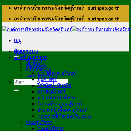
ข้าม
องค์การบริหารส่วนจังหวัดสุรินทร์ | surinpao.go.th
ไป
องค์การบริหารส่วนจังหวัดสุรินทร์ | surinpao.go.th
ยัง
เนื้อหา
เมนู
ผู้ดูแลระบบ
สำหรับบุคลากร
หน้าแรก
เข้าสู่ระบบ
เกี่ยวกับเรา
รีเซ็ตรหัสผ่าน
ประวัติ อบจ.สุรินทร์
ออกจากระบบ
ภูมิศาสตร์
วิสัยทัศน์/พันธกิจ
ตราสัญลักษณ์
นโยบายการบริหาร
โครงสร้าง อบจ.สุรินทร์
อำนาจหน้าที่ อบจ.สุรินทร์
กฎหมายที่เกี่ยวข้องกับ อบจ.
คณะผู้บริหาร
คณะผู้บริหาร