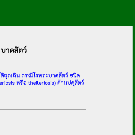
บาดสัตว์
ฉุกเฉิน กรณีโรคระบาดสัตว์ ชนิด
sis หรือ theileriosis) ด้านปศุสัตว์