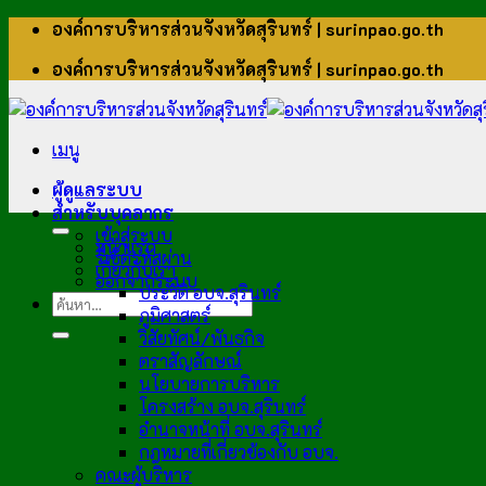
ข้าม
องค์การบริหารส่วนจังหวัดสุรินทร์ | surinpao.go.th
ไป
องค์การบริหารส่วนจังหวัดสุรินทร์ | surinpao.go.th
ยัง
เนื้อหา
เมนู
ผู้ดูแลระบบ
สำหรับบุคลากร
เข้าสู่ระบบ
หน้าแรก
รีเซ็ตรหัสผ่าน
เกี่ยวกับเรา
ออกจากระบบ
ประวัติ อบจ.สุรินทร์
ภูมิศาสตร์
วิสัยทัศน์/พันธกิจ
ตราสัญลักษณ์
นโยบายการบริหาร
โครงสร้าง อบจ.สุรินทร์
อำนาจหน้าที่ อบจ.สุรินทร์
กฎหมายที่เกี่ยวข้องกับ อบจ.
คณะผู้บริหาร