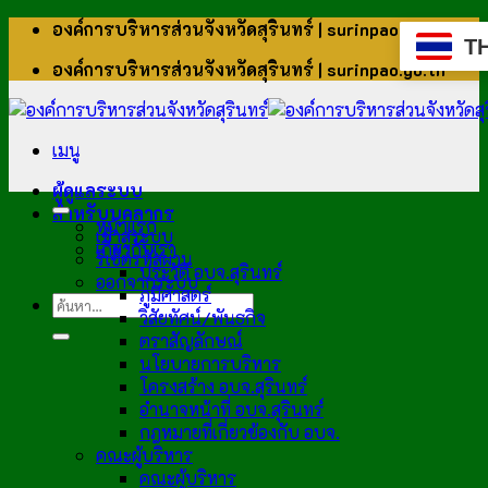
ข้าม
องค์การบริหารส่วนจังหวัดสุรินทร์ | surinpao.go.th
T
ไป
องค์การบริหารส่วนจังหวัดสุรินทร์ | surinpao.go.th
ยัง
เนื้อหา
เมนู
ผู้ดูแลระบบ
สำหรับบุคลากร
หน้าแรก
เข้าสู่ระบบ
เกี่ยวกับเรา
รีเซ็ตรหัสผ่าน
ประวัติ อบจ.สุรินทร์
ออกจากระบบ
ภูมิศาสตร์
วิสัยทัศน์/พันธกิจ
ตราสัญลักษณ์
นโยบายการบริหาร
โครงสร้าง อบจ.สุรินทร์
อำนาจหน้าที่ อบจ.สุรินทร์
กฎหมายที่เกี่ยวข้องกับ อบจ.
คณะผู้บริหาร
คณะผู้บริหาร