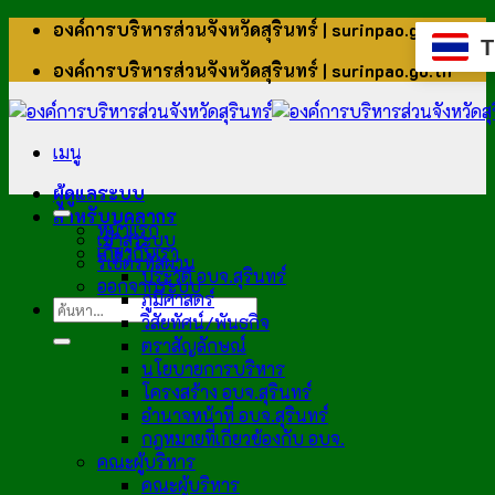
ข้าม
องค์การบริหารส่วนจังหวัดสุรินทร์ | surinpao.go.th
T
ไป
องค์การบริหารส่วนจังหวัดสุรินทร์ | surinpao.go.th
ยัง
เนื้อหา
เมนู
ผู้ดูแลระบบ
สำหรับบุคลากร
หน้าแรก
เข้าสู่ระบบ
เกี่ยวกับเรา
รีเซ็ตรหัสผ่าน
ประวัติ อบจ.สุรินทร์
ออกจากระบบ
ภูมิศาสตร์
วิสัยทัศน์/พันธกิจ
ตราสัญลักษณ์
นโยบายการบริหาร
โครงสร้าง อบจ.สุรินทร์
อำนาจหน้าที่ อบจ.สุรินทร์
กฎหมายที่เกี่ยวข้องกับ อบจ.
คณะผู้บริหาร
คณะผู้บริหาร