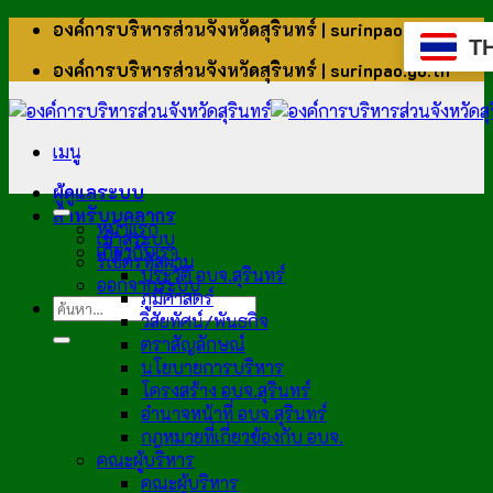
ข้าม
องค์การบริหารส่วนจังหวัดสุรินทร์ | surinpao.go.th
T
ไป
องค์การบริหารส่วนจังหวัดสุรินทร์ | surinpao.go.th
ยัง
เนื้อหา
เมนู
ผู้ดูแลระบบ
สำหรับบุคลากร
หน้าแรก
เข้าสู่ระบบ
เกี่ยวกับเรา
รีเซ็ตรหัสผ่าน
ประวัติ อบจ.สุรินทร์
ออกจากระบบ
ภูมิศาสตร์
วิสัยทัศน์/พันธกิจ
ตราสัญลักษณ์
นโยบายการบริหาร
โครงสร้าง อบจ.สุรินทร์
อำนาจหน้าที่ อบจ.สุรินทร์
กฎหมายที่เกี่ยวข้องกับ อบจ.
คณะผู้บริหาร
คณะผู้บริหาร