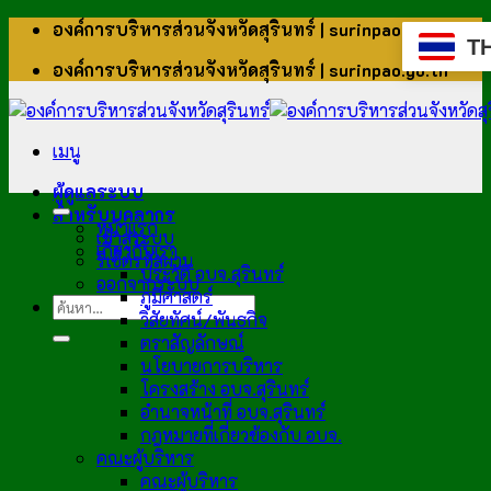
ข้าม
องค์การบริหารส่วนจังหวัดสุรินทร์ | surinpao.go.th
T
ไป
องค์การบริหารส่วนจังหวัดสุรินทร์ | surinpao.go.th
ยัง
เนื้อหา
เมนู
ผู้ดูแลระบบ
สำหรับบุคลากร
หน้าแรก
เข้าสู่ระบบ
เกี่ยวกับเรา
รีเซ็ตรหัสผ่าน
ประวัติ อบจ.สุรินทร์
ออกจากระบบ
ภูมิศาสตร์
วิสัยทัศน์/พันธกิจ
ตราสัญลักษณ์
นโยบายการบริหาร
โครงสร้าง อบจ.สุรินทร์
อำนาจหน้าที่ อบจ.สุรินทร์
กฎหมายที่เกี่ยวข้องกับ อบจ.
คณะผู้บริหาร
คณะผู้บริหาร