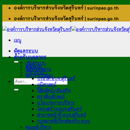
ข้าม
องค์การบริหารส่วนจังหวัดสุรินทร์ | surinpao.go.th
ไป
องค์การบริหารส่วนจังหวัดสุรินทร์ | surinpao.go.th
ยัง
เนื้อหา
เมนู
ผู้ดูแลระบบ
สำหรับบุคลากร
เข้าสู่ระบบ
หน้าแรก
รีเซ็ตรหัสผ่าน
เกี่ยวกับเรา
ออกจากระบบ
ประวัติ อบจ.สุรินทร์
ภูมิศาสตร์
วิสัยทัศน์/พันธกิจ
ตราสัญลักษณ์
นโยบายการบริหาร
โครงสร้าง อบจ.สุรินทร์
อำนาจหน้าที่ อบจ.สุรินทร์
กฎหมายที่เกี่ยวข้องกับ อบจ.
คณะผู้บริหาร