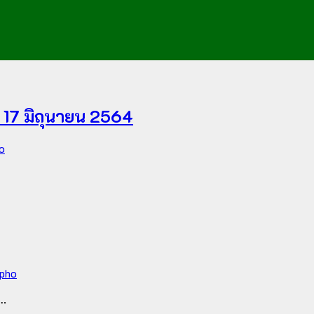
ี่ 17 มิถุนายน 2564
o
npho
….