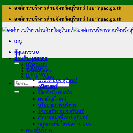
ข้าม
องค์การบริหารส่วนจังหวัดสุรินทร์ | surinpao.go.th
ไป
องค์การบริหารส่วนจังหวัดสุรินทร์ | surinpao.go.th
ยัง
เนื้อหา
เมนู
ผู้ดูแลระบบ
สำหรับบุคลากร
เข้าสู่ระบบ
หน้าแรก
รีเซ็ตรหัสผ่าน
เกี่ยวกับเรา
ออกจากระบบ
ประวัติ อบจ.สุรินทร์
ภูมิศาสตร์
วิสัยทัศน์/พันธกิจ
ตราสัญลักษณ์
นโยบายการบริหาร
โครงสร้าง อบจ.สุรินทร์
อำนาจหน้าที่ อบจ.สุรินทร์
กฎหมายที่เกี่ยวข้องกับ อบจ.
คณะผู้บริหาร