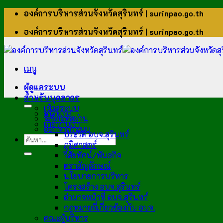
ข้าม
องค์การบริหารส่วนจังหวัดสุรินทร์ | surinpao.go.th
ไป
องค์การบริหารส่วนจังหวัดสุรินทร์ | surinpao.go.th
ยัง
เนื้อหา
เมนู
ผู้ดูแลระบบ
สำหรับบุคลากร
เข้าสู่ระบบ
หน้าแรก
รีเซ็ตรหัสผ่าน
เกี่ยวกับเรา
ออกจากระบบ
ประวัติ อบจ.สุรินทร์
ภูมิศาสตร์
วิสัยทัศน์/พันธกิจ
ตราสัญลักษณ์
นโยบายการบริหาร
โครงสร้าง อบจ.สุรินทร์
อำนาจหน้าที่ อบจ.สุรินทร์
กฎหมายที่เกี่ยวข้องกับ อบจ.
คณะผู้บริหาร