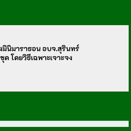
่งมินิมาราธอน อบจ.สุรินทร์
 ชุด โดยวิธีเฉพาะเจาะจง