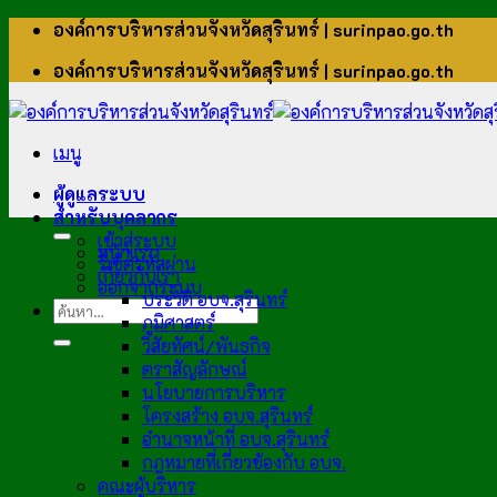
ข้าม
องค์การบริหารส่วนจังหวัดสุรินทร์ | surinpao.go.th
ไป
องค์การบริหารส่วนจังหวัดสุรินทร์ | surinpao.go.th
ยัง
เนื้อหา
เมนู
ผู้ดูแลระบบ
สำหรับบุคลากร
เข้าสู่ระบบ
หน้าแรก
รีเซ็ตรหัสผ่าน
เกี่ยวกับเรา
ออกจากระบบ
ประวัติ อบจ.สุรินทร์
ภูมิศาสตร์
วิสัยทัศน์/พันธกิจ
ตราสัญลักษณ์
นโยบายการบริหาร
โครงสร้าง อบจ.สุรินทร์
อำนาจหน้าที่ อบจ.สุรินทร์
กฎหมายที่เกี่ยวข้องกับ อบจ.
คณะผู้บริหาร