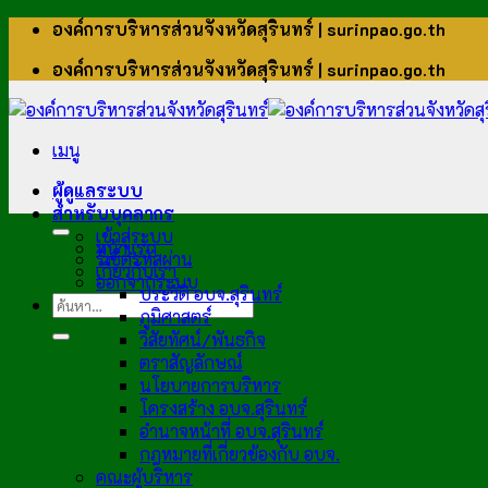
ข้าม
องค์การบริหารส่วนจังหวัดสุรินทร์ | surinpao.go.th
ไป
องค์การบริหารส่วนจังหวัดสุรินทร์ | surinpao.go.th
ยัง
เนื้อหา
เมนู
ผู้ดูแลระบบ
สำหรับบุคลากร
เข้าสู่ระบบ
หน้าแรก
รีเซ็ตรหัสผ่าน
เกี่ยวกับเรา
ออกจากระบบ
ประวัติ อบจ.สุรินทร์
ภูมิศาสตร์
วิสัยทัศน์/พันธกิจ
ตราสัญลักษณ์
นโยบายการบริหาร
โครงสร้าง อบจ.สุรินทร์
อำนาจหน้าที่ อบจ.สุรินทร์
กฎหมายที่เกี่ยวข้องกับ อบจ.
คณะผู้บริหาร