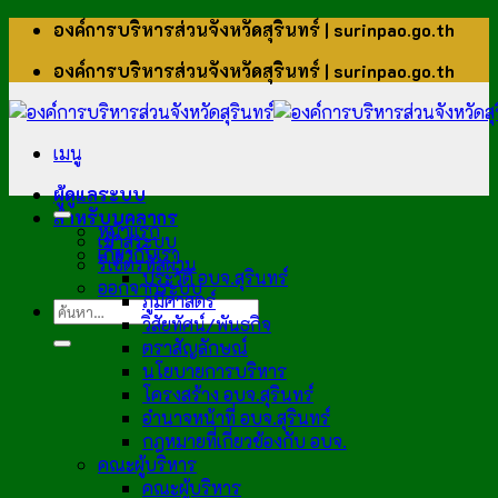
ข้าม
องค์การบริหารส่วนจังหวัดสุรินทร์ | surinpao.go.th
ไป
องค์การบริหารส่วนจังหวัดสุรินทร์ | surinpao.go.th
ยัง
เนื้อหา
เมนู
ผู้ดูแลระบบ
สำหรับบุคลากร
หน้าแรก
เข้าสู่ระบบ
เกี่ยวกับเรา
รีเซ็ตรหัสผ่าน
ประวัติ อบจ.สุรินทร์
ออกจากระบบ
ภูมิศาสตร์
วิสัยทัศน์/พันธกิจ
ตราสัญลักษณ์
นโยบายการบริหาร
โครงสร้าง อบจ.สุรินทร์
อำนาจหน้าที่ อบจ.สุรินทร์
กฎหมายที่เกี่ยวข้องกับ อบจ.
คณะผู้บริหาร
คณะผู้บริหาร