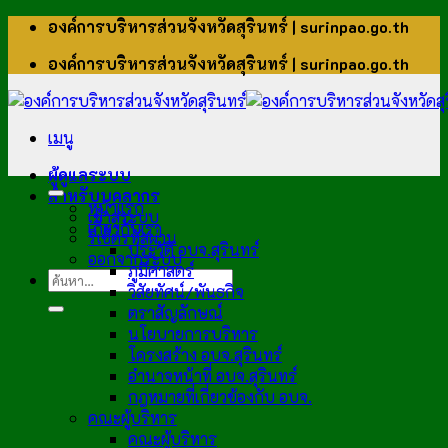
ข้าม
องค์การบริหารส่วนจังหวัดสุรินทร์ | surinpao.go.th
ไป
องค์การบริหารส่วนจังหวัดสุรินทร์ | surinpao.go.th
ยัง
เนื้อหา
เมนู
ผู้ดูแลระบบ
สำหรับบุคลากร
หน้าแรก
เข้าสู่ระบบ
เกี่ยวกับเรา
รีเซ็ตรหัสผ่าน
ประวัติ อบจ.สุรินทร์
ออกจากระบบ
ภูมิศาสตร์
วิสัยทัศน์/พันธกิจ
ตราสัญลักษณ์
นโยบายการบริหาร
โครงสร้าง อบจ.สุรินทร์
อำนาจหน้าที่ อบจ.สุรินทร์
กฎหมายที่เกี่ยวข้องกับ อบจ.
คณะผู้บริหาร
คณะผู้บริหาร