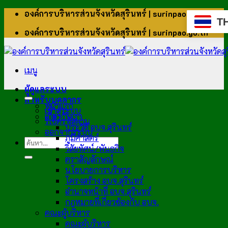
ข้าม
องค์การบริหารส่วนจังหวัดสุรินทร์ | surinpao.go.th
T
ไป
องค์การบริหารส่วนจังหวัดสุรินทร์ | surinpao.go.th
ยัง
เนื้อหา
เมนู
ผู้ดูแลระบบ
สำหรับบุคลากร
หน้าแรก
เข้าสู่ระบบ
เกี่ยวกับเรา
รีเซ็ตรหัสผ่าน
ประวัติ อบจ.สุรินทร์
ออกจากระบบ
ภูมิศาสตร์
วิสัยทัศน์/พันธกิจ
ตราสัญลักษณ์
นโยบายการบริหาร
โครงสร้าง อบจ.สุรินทร์
อำนาจหน้าที่ อบจ.สุรินทร์
กฎหมายที่เกี่ยวข้องกับ อบจ.
คณะผู้บริหาร
คณะผู้บริหาร